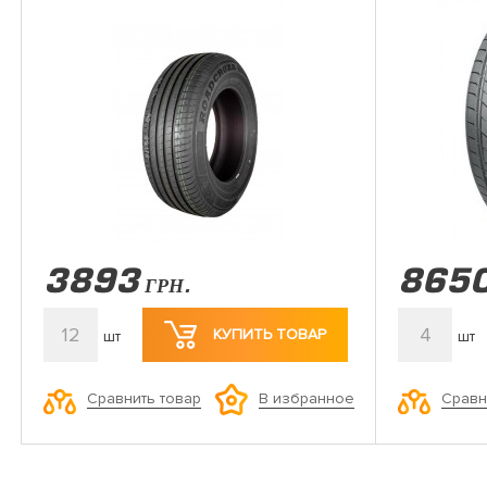
3893
865
ГРН.
12
4
КУПИТЬ ТОВАР
шт
шт
Сравнить товар
Сравн
В избранное