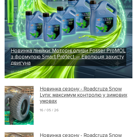
Новинка лінійки: Моторні оливи Fosser ProMOL
з формулою Smart Protect — Еволюція захисту
двигуна
01 / 08 / 26
Новинка сезону - Roadcruza Snow
Lynx: максимум контролю у зимових
умовах
16 / 05 / 26
Новинка сезону - Roadcruza Snow