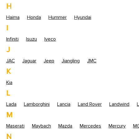
H
Haima
Honda
Hummer
Hyundai
I
Infiniti
Isuzu
Iveco
J
JAC
Jaguar
Jeep
Jiangling
JMC
K
Kia
L
Lada
Lamborghini
Lancia
Land Rover
Landwind
M
Maserati
Maybach
Mazda
Mercedes
Mercury
M
N