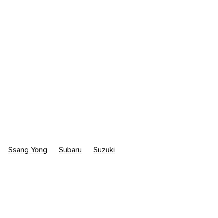
Ssang Yong
Subaru
Suzuki