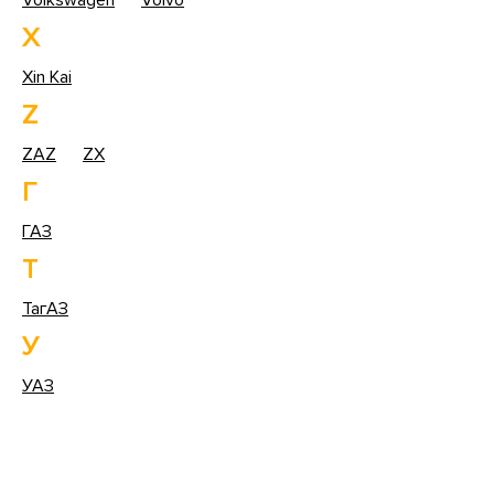
Volkswagen
Volvo
X
Xin Kai
Z
ZAZ
ZX
Г
ГАЗ
Т
ТагАЗ
У
УАЗ