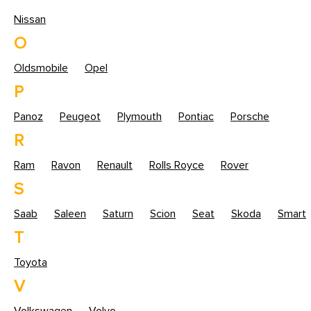
Nissan
O
Oldsmobile
Opel
P
Panoz
Peugeot
Plymouth
Pontiac
Porsche
R
Ram
Ravon
Renault
Rolls Royce
Rover
S
Saab
Saleen
Saturn
Scion
Seat
Skoda
Smart
T
Toyota
V