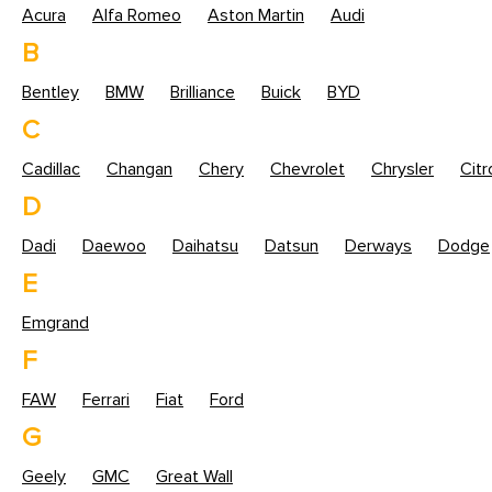
Acura
Alfa Romeo
Aston Martin
Audi
B
Bentley
BMW
Brilliance
Buick
BYD
C
Cadillac
Changan
Chery
Chevrolet
Chrysler
Cit
D
Dadi
Daewoo
Daihatsu
Datsun
Derways
Dodge
E
Emgrand
F
FAW
Ferrari
Fiat
Ford
G
Geely
GMC
Great Wall