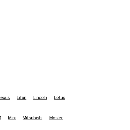
Lexus
Lifan
Lincoln
Lotus
G
Mini
Mitsubishi
Mosler