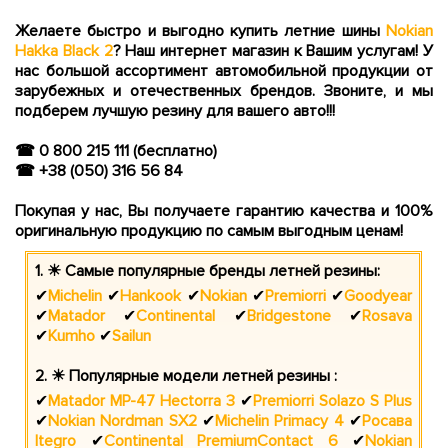
Желаете быстро и выгодно купить летние шины
Nokian
Hakka Black 2
? Hаш интернет магазин к Вашим услугам! У
нас большой ассортимент автомобильной продукции от
зарубежных и отечественных брендов. Звоните, и мы
подберем лучшую резину для вашего авто!!!
☎ 0 800 215 111 (бесплатно)
☎ +38 (050) 316 56 84
Покупая у нас, Вы получаете гарантию качества и 100%
оригинальную продукцию по самым выгодным ценам!
1. ☀ Самые популярные бренды летней резины:
Michelin
Hankook
Nokian
Premiorri
Goodyear
✔
✔
✔
✔
✔
Matador
Continental
Bridgestone
Rosava
✔
✔
✔
✔
Kumho
Sailun
✔
✔
2. ☀ Популярные модели летней резины :
Matador MP-47 Hectorra 3
Premiorri Solazo S Plus
✔
✔
Nokian Nordman SX2
Michelin Primacy 4
Росава
✔
✔
✔
Itegro
Continental PremiumContact 6
Nokian
✔
✔