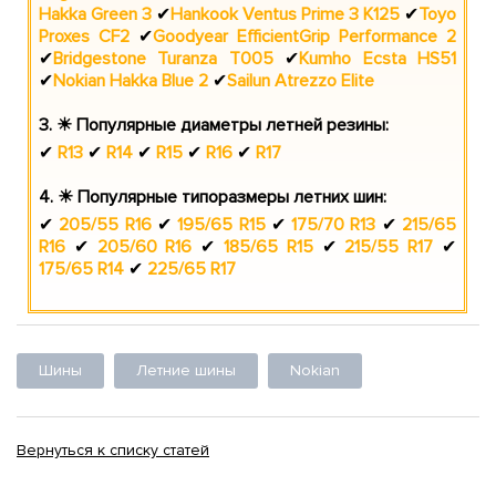
Hakka Green 3
Hankook Ventus Prime 3 K125
Toyo
✔
✔
Proxes CF2
Goodyear EfficientGrip Performance 2
✔
Bridgestone Turanza T005
Kumho Ecsta HS51
✔
✔
Nokian Hakka Blue 2
Sailun Atrezzo Elite
✔
✔
3. ☀ Популярные диаметры летней резины:
R13
R14
R15
R16
R17
✔
✔
✔
✔
✔
4. ☀ Популярные типоразмеры летних шин:
205/55 R16
195/65 R15
175/70 R13
215/65
✔
✔
✔
✔
R16
205/60 R16
185/65 R15
215/55 R17
✔
✔
✔
✔
175/65 R14
225/65 R17
✔
Шины
Летние шины
Nokian
Вернуться к списку статей