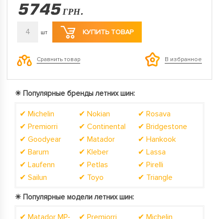
5745
ГРН.
4
КУПИТЬ ТОВАР
шт
Сравнить товар
В избранное
☀ Популярные бренды летних шин:
✔ Michelin
✔ Nokian
✔ Rosava
✔ Premiorri
✔ Continental
✔ Bridgestone
✔ Goodyear
✔ Matador
✔ Hankook
✔ Barum
✔ Kleber
✔ Lassa
✔ Laufenn
✔ Petlas
✔ Pirelli
✔ Sailun
✔ Toyo
✔ Triangle
☀
Популярные модели летних шин:
✔ Matador MP-
✔ Premiorri
✔ Michelin