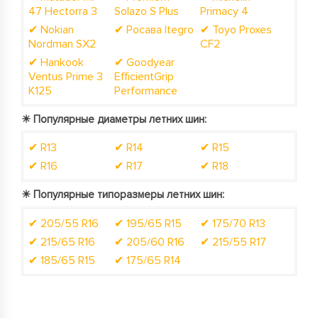
47 Hectorra 3
Solazo S Plus
Primacy 4
✔ Nokian
✔ Росава Itegro
✔ Toyo Proxes
Nordman SX2
CF2
✔ Hankook
✔ Goodyear
Ventus Prime 3
EfficientGrip
K125
Performance
☀
Популярные диаметры летних шин:
✔ R13
✔ R14
✔ R15
✔ R16
✔ R17
✔ R18
☀
Популярные типоразмеры летних шин:
✔ 205/55 R16
✔ 195/65 R15
✔ 175/70 R13
✔ 215/65 R16
✔ 205/60 R16
✔ 215/55 R17
✔ 185/65 R15
✔ 175/65 R14