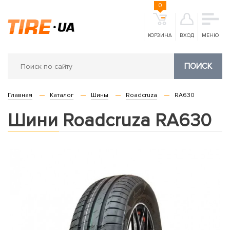
0
КОРЗИНА
ВХОД
МЕНЮ
ПОИСК
Главная
Каталог
Шины
Roadcruza
RA630
Шини Roadcruza RA630