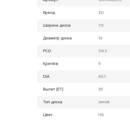
Бренд
ZD
Ширина диска
7,5
Диаметр диска
19
PCD
114,3
Крепёж
5
DIA
60,1
Вылет (ET)
35
Тип диска
литой
Цвет
HS