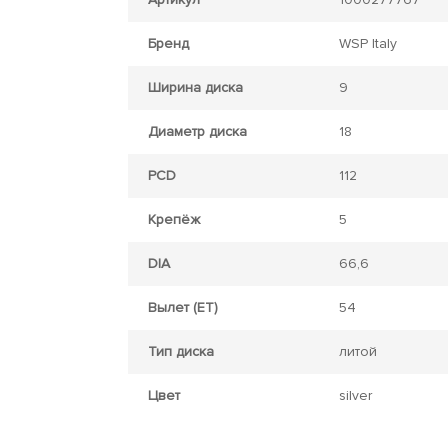
Бренд
WSP Italy
Ширина диска
9
Диаметр диска
18
PCD
112
Крепёж
5
DIA
66,6
Вылет (ET)
54
Тип диска
литой
Цвет
silver