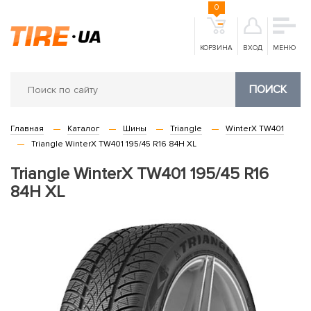
0
КОРЗИНА
ВХОД
МЕНЮ
ПОИСК
Главная
Каталог
Шины
Triangle
WinterX TW401
Triangle WinterX TW401 195/45 R16 84H XL
Triangle WinterX TW401 195/45 R16
84H XL