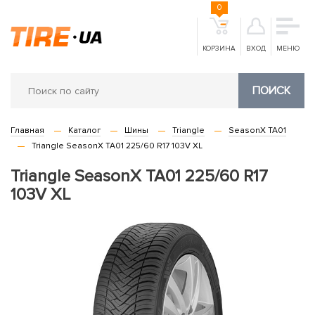
0
КОРЗИНА
ВХОД
МЕНЮ
ПОИСК
Главная
Каталог
Шины
Triangle
SeasonX TA01
Triangle SeasonX TA01 225/60 R17 103V XL
Triangle SeasonX TA01 225/60 R17
103V XL