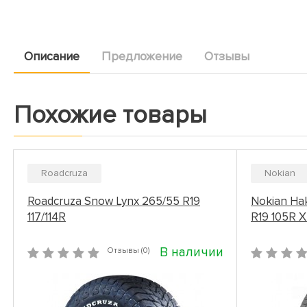
Описание
Предложение
Отзывы
Похожие товары
Roadcruza
Nokian
Roadcruza Snow Lynx 265/55 R19
Nokian Hak
117/114R
R19 105R X
В наличии
Отзывы (0)