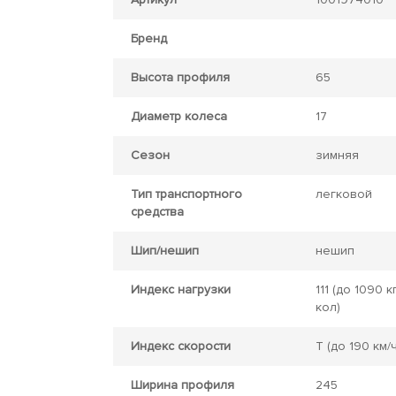
Бренд
Высота профиля
65
Диаметр колеса
17
Сезон
зимняя
Тип транспортного
легковой
средства
Шип/нешип
нешип
Индекс нагрузки
111
(до 1090 кг
кол)
Индекс скорости
T
(до 190 км/ч
Ширина профиля
245