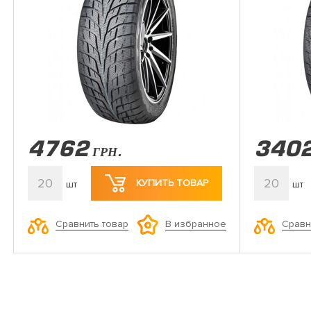
4762
340
ГРН.
20
20
КУПИТЬ ТОВАР
шт
шт
Сравнить товар
Сравн
В избранное