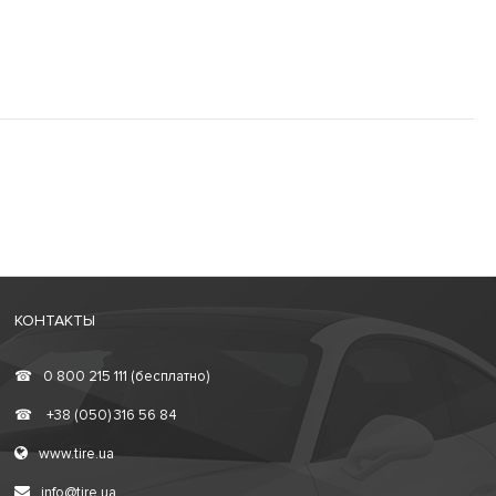
КОНТАКТЫ
☎
0 800 215 111 (бесплатно)
☎
+38 (050) 316 56 84
www.tire.ua
info@tire.ua