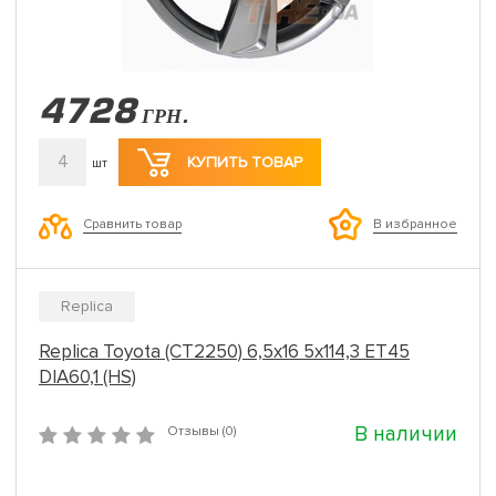
4728
ГРН.
4
КУПИТЬ ТОВАР
шт
Сравнить товар
В избранное
Replica
Replica Toyota (CT2250) 6,5x16 5x114,3 ET45
DIA60,1 (HS)
В наличии
Отзывы (0)