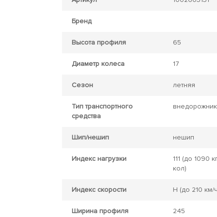
Бренд
Высота профиля
65
Диаметр колеса
17
Сезон
летняя
Тип транспортного
внедорожник
средства
Шип/нешип
нешип
Индекс нагрузки
111
(до 1090 кг
кол)
Индекс скорости
H
(до 210 км/ч
Ширина профиля
245