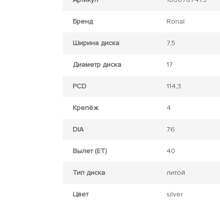
Бренд
Ronal
Ширина диска
7,5
Диаметр диска
17
PCD
114,3
Крепёж
4
DIA
76
Вылет (ET)
40
Тип диска
литой
Цвет
silver