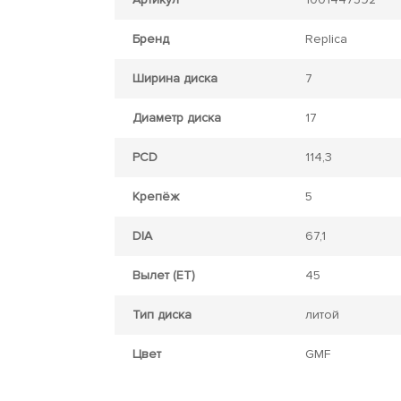
Бренд
Replica
Ширина диска
7
Диаметр диска
17
PCD
114,3
Крепёж
5
DIA
67,1
Вылет (ET)
45
Тип диска
литой
Цвет
GMF