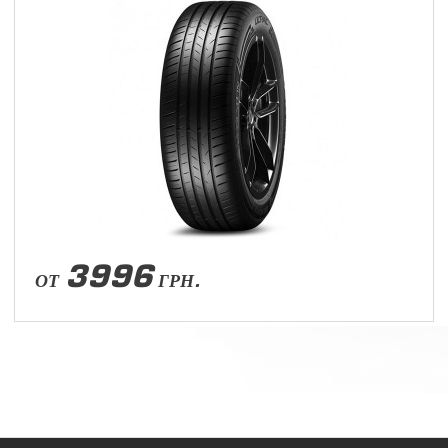
3996
ОТ
ГРН.