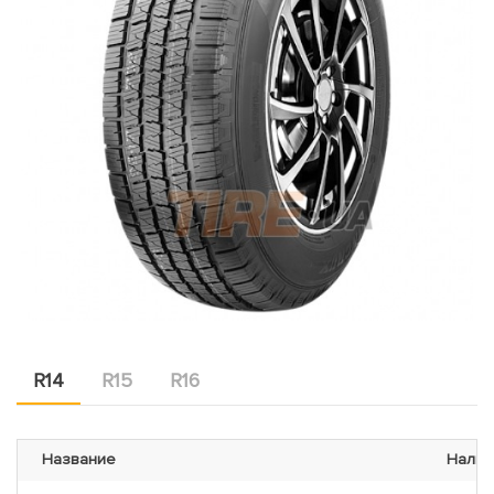
R14
R15
R16
Название
Налич