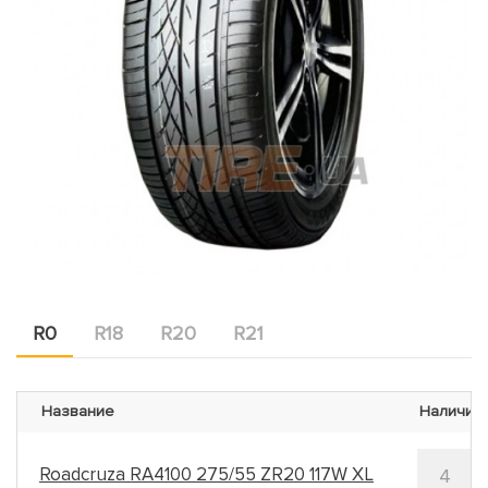
R0
R18
R20
R21
Название
Наличие
Roadcruza RA4100 275/55 ZR20 117W XL
4
ш