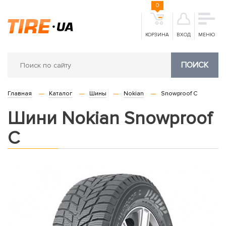
0
КОРЗИНА
ВХОД
МЕНЮ
ПОИСК
Главная
Каталог
Шины
Nokian
Snowproof C
Шини Nokian Snowproof
C