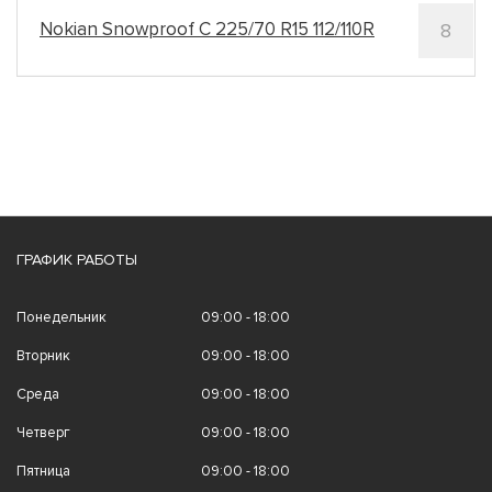
Nokian Snowproof C 225/70 R15 112/110R
8
шт
ГРАФИК РАБОТЫ
Понедельник
09:00 - 18:00
Вторник
09:00 - 18:00
Среда
09:00 - 18:00
Четверг
09:00 - 18:00
Пятница
09:00 - 18:00