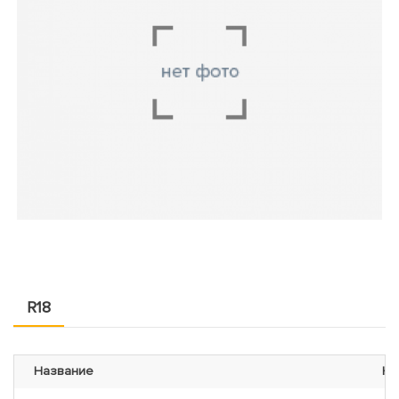
R18
Название
На