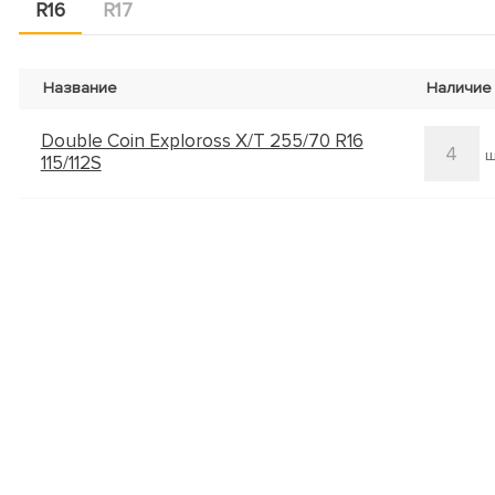
R16
R17
Название
Наличие
Double Coin Exploross X/T 255/70 R16
4
ш
115/112S