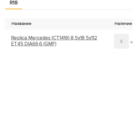
R18
Название
Наличие
Replica Mercedes (CT1416) 8,5x18 5x112
4
ш
ET45 DIA66,6 (GMF)