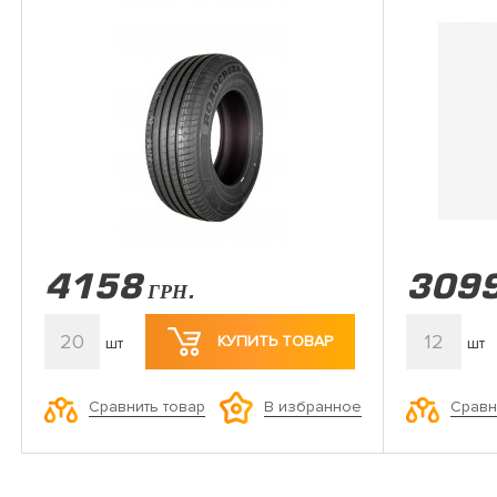
4158
309
ГРН.
20
12
КУПИТЬ ТОВАР
шт
шт
Сравнить товар
Сравн
В избранное