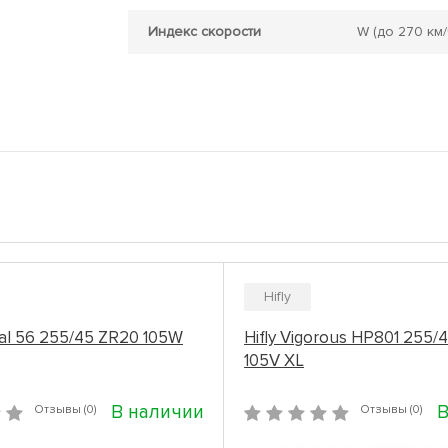
Индекс скорости
W
(до 270 км/
Hifly
eal 56 255/45 ZR20 105W
Hifly Vigorous HP801 255/
105V XL
В наличии
В
Отзывы (0)
Отзывы (0)