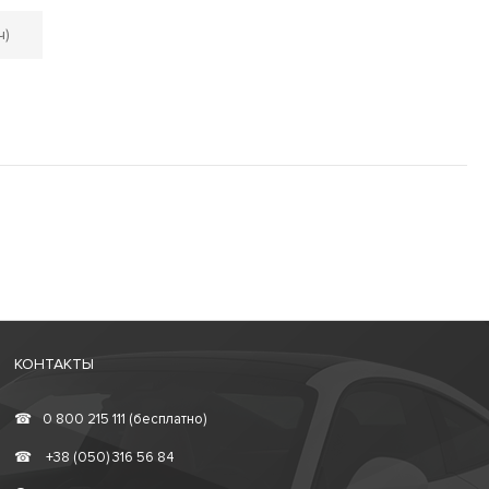
ч)
КОНТАКТЫ
☎
0 800 215 111 (бесплатно)
☎
+38 (050) 316 56 84