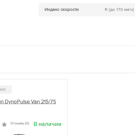
Индекс скорости
R
(до 170 км/ч)
oin
in DynoPulse Van 215/75
В наличии
Отзывы (0)