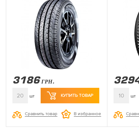
3186
329
ГРН.
20
10
КУПИТЬ ТОВАР
шт
шт
Сравнить товар
Сравн
В избранное