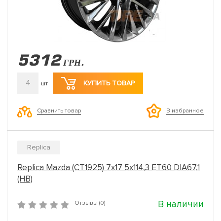
5312
ГРН.
4
КУПИТЬ ТОВАР
шт
Сравнить товар
В избранное
Replica
Replica Mazda (CT1925) 7x17 5x114,3 ET60 DIA67,1
(HB)
В наличии
Отзывы (0)