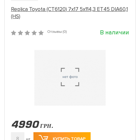
Replica Toyota (CT6120) 7x17 5x114,3 ET45 DIA60,1
(HS)
В наличии
Отзывы (0)
4990
ГРН.
8
КУПИТЬ ТОВАР
шт