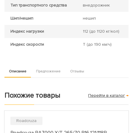
Тип транспортного средства
внедорожник
Шип/нешип
нешип
Индекс нагрузки
112
(до 1120 кг/кол)
Индекс скорости
T
(до 190 км/ч)
Описание
Предложение
Отзывы
Похожие товары
Перейти в каталог
→
Roadcruza
Roadcruza RA7000 X/T 265/70 R16 121/118R