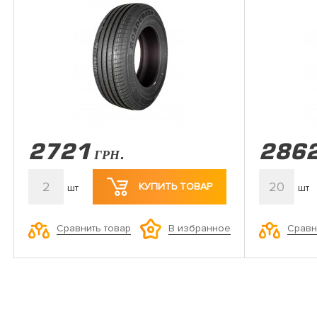
2721
286
ГРН.
2
20
КУПИТЬ ТОВАР
шт
шт
Сравнить товар
Сравн
В избранное