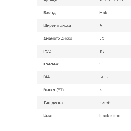
Бренд
Mak
Ширина диска
9
Диаметр диска
20
PCD
112
Крепёж
5
DIA
66,6
Вылет (ET)
41
Тип диска
литой
Цвет
black mirror