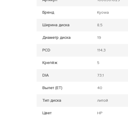
Бренд
Kyowa
Ширина диска
8,5
Диаметр диска
19
PCD
114,3
Крепёж
5
DIA
73,1
Вылет (ET)
40
Тип диска
литой
Цвет
HP