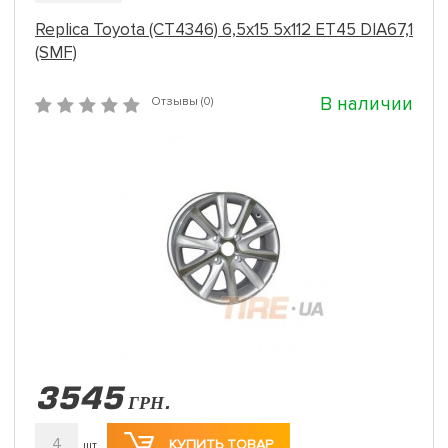
Replica Toyota (CT4346) 6,5x15 5x112 ET45 DIA67,1
(SMF)
В наличии
Отзывы (0)
3545
ГРН.
4
КУПИТЬ ТОВАР
шт