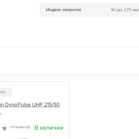
Индекс скорости
W
(до 270 км/
oin
in DynoPulse UHP 215/50
L
В наличии
Отзывы (0)