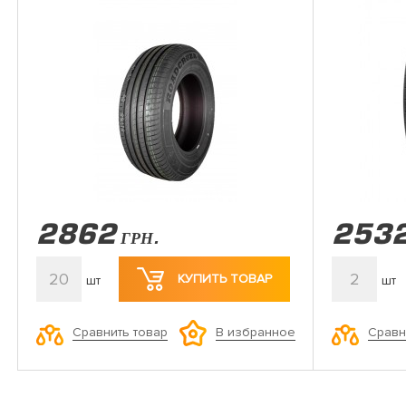
2862
253
ГРН.
20
2
КУПИТЬ ТОВАР
шт
шт
Сравнить товар
Сравн
В избранное