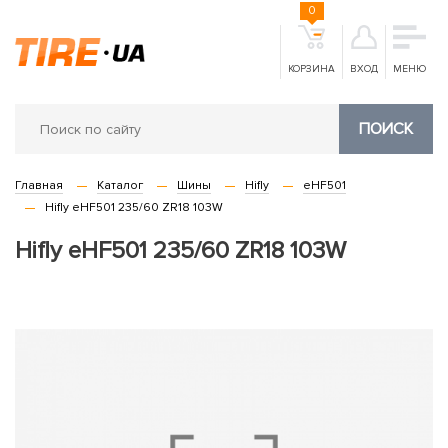
0
КОРЗИНА
ВХОД
МЕНЮ
ПОИСК
Главная
Каталог
Шины
Hifly
eHF501
Hifly eHF501 235/60 ZR18 103W
Hifly eHF501 235/60 ZR18 103W