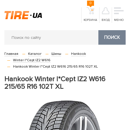
0
КОРЗИНА
ВХОД
МЕНЮ
ПОИСК
Главная
Каталог
Шины
Hankook
Winter I*Cept IZ2 W616
Hankook Winter I*Cept IZ2 W616 215/65 R16 102T XL
Hankook Winter I*Cept IZ2 W616
215/65 R16 102T XL