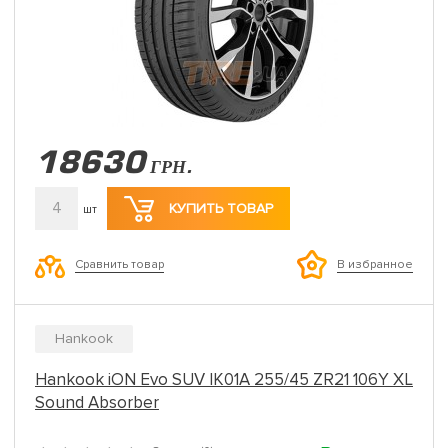
18630
ГРН.
4
КУПИТЬ ТОВАР
шт
Сравнить товар
В избранное
Hankook
Hankook iON Evo SUV IK01A 255/45 ZR21 106Y XL
Sound Absorber