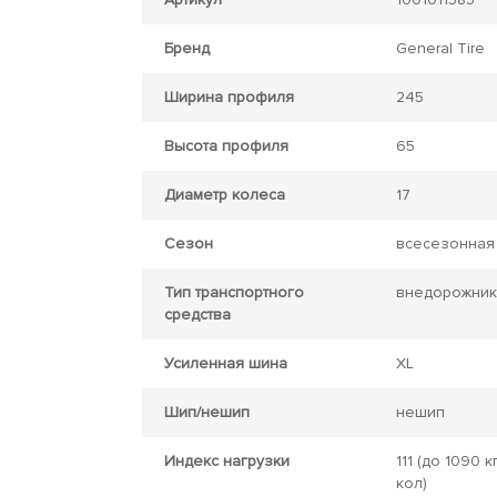
Бренд
General Tire
Ширина профиля
245
Высота профиля
65
Диаметр колеса
17
Сезон
всесезонная
Тип транспортного
внедорожник
средства
Усиленная шина
XL
Шип/нешип
нешип
Индекс нагрузки
111
(до 1090 кг
кол)