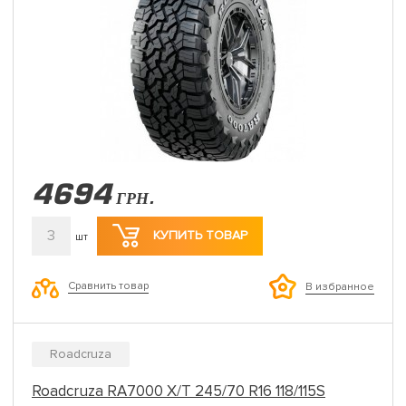
4694
ГРН.
3
КУПИТЬ ТОВАР
шт
Сравнить товар
В избранное
Roadcruza
Roadcruza RA7000 X/T 245/70 R16 118/115S