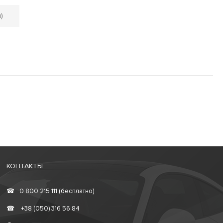
)
КОНТАКТЫ
☎
0 800 215 111 (бесплатно)
☎
+38 (050) 316 56 84