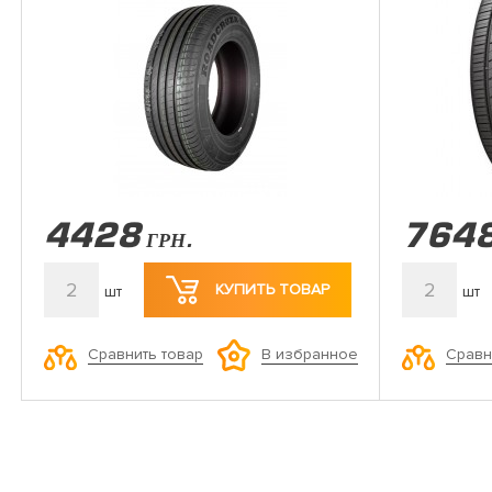
4428
764
ГРН.
2
2
КУПИТЬ ТОВАР
шт
шт
Сравнить товар
Сравн
В избранное