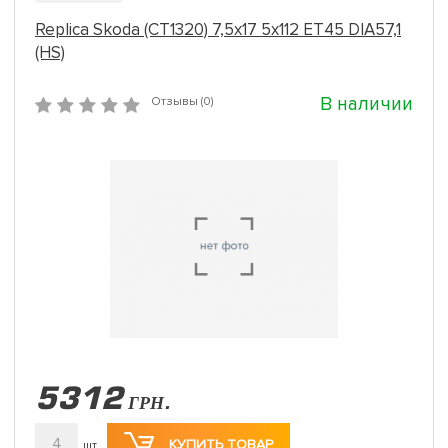
Replica Skoda (CT1320) 7,5x17 5x112 ET45 DIA57,1
(HS)
В наличии
Отзывы (0)
5312
ГРН.
4
КУПИТЬ ТОВАР
шт