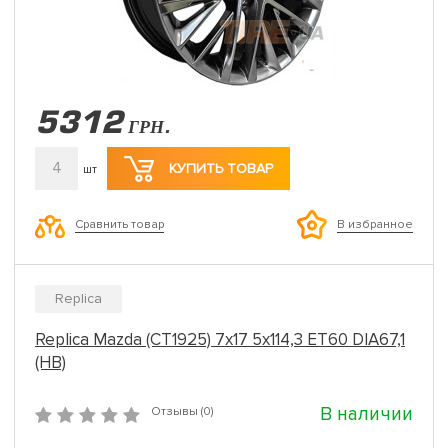
5312
ГРН.
4
КУПИТЬ ТОВАР
шт
Сравнить товар
В избранное
Replica
Replica Mazda (CT1925) 7x17 5x114,3 ET60 DIA67,1
(HB)
В наличии
Отзывы (0)