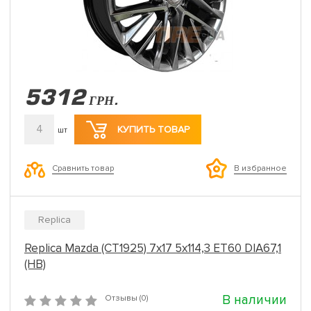
5312
ГРН.
4
КУПИТЬ ТОВАР
шт
Сравнить товар
В избранное
Replica
Replica Mazda (CT1925) 7x17 5x114,3 ET60 DIA67,1
(HB)
В наличии
Отзывы (0)