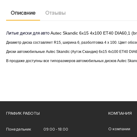
Описание
Отзывы
Литые диски для авто
Autec Skandic 6x15 4x100 ET40 DIA60,1 (brill
Диаметр диска составляет
R
15, ширина 6, разболтовка 4 х 100. Цвет обо
Диски автомобильные
Autec
Skandic
(Аутэк Скандик) 6
x
15 4
x
100
ET
40
DIA
6
В продаже доступны все типоразмеров автомобильных дисков
Autec
Skan
ГРАФИК РАБОТЫ
КОМПАНИЯ
О компании
Понедельник
09:00 - 18:00