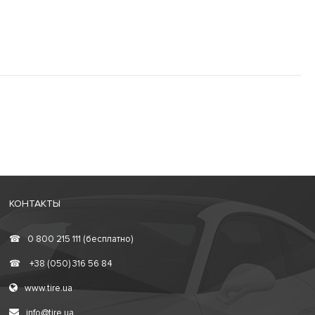
КОНТАКТЫ
☎
0 800 215 111 (бесплатно)
☎
+38 (050) 316 56 84
www.tire.ua
info@tire.ua