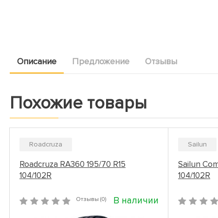
Описание
Предложение
Отзывы
Похожие товары
Roadcruza
Sailun
Roadcruza RA360 195/70 R15
Sailun Com
104/102R
104/102R
В наличии
Отзывы (0)