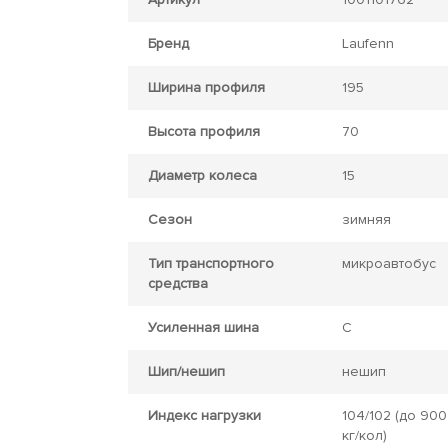
Бренд
Laufenn
Ширина профиля
195
Высота профиля
70
Диаметр колеса
15
Сезон
зимняя
Тип транспортного
микроавтобус
средства
Усиленная шина
C
Шип/нешип
нешип
Индекс нагрузки
104/102
(до 900
кг/кол)