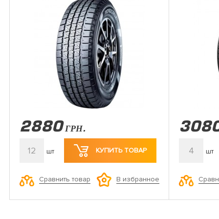
2880
308
ГРН.
12
4
КУПИТЬ ТОВАР
шт
шт
Сравнить товар
Сравн
В избранное