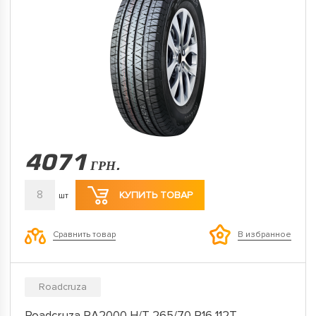
4071
ГРН.
8
КУПИТЬ ТОВАР
шт
Сравнить товар
В избранное
Roadcruza
Roadcruza RA2000 H/T 265/70 R16 112T