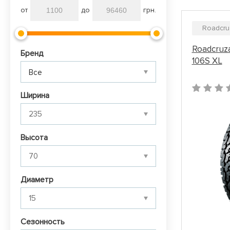
от
до
грн.
Roadcru
Roadcruza
Бренд
106S XL
Все
Ширина
Высота
Диаметр
Сезонность