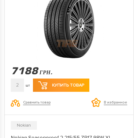
7188
ГРН.
2
КУПИТЬ ТОВАР
шт
Сравнить товар
В избранное
Nokian
Nokian Seasonproof 2 215/55 ZR17 98W XL